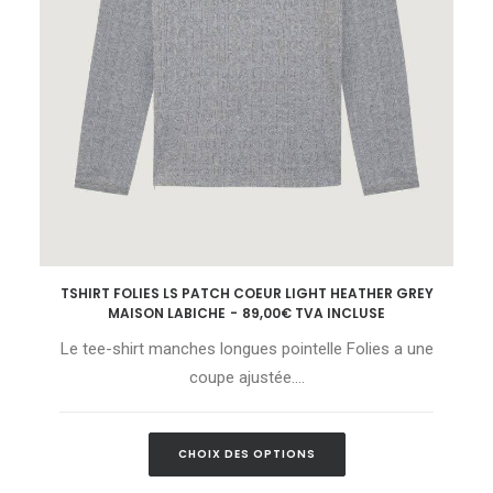
Ce
TSHIRT FOLIES LS PATCH COEUR LIGHT HEATHER GREY
produit
CHOIX DES OPTIONS
MAISON LABICHE
89,00
€
TVA INCLUSE
a
plusieurs
Le tee-shirt manches longues pointelle Folies a une
variations.
Les
coupe ajustée.…
options
peuvent
être
Ce
choisies
CHOIX DES OPTIONS
produit
sur
a
la