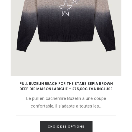
Ce
PULL BUZELIN REACH FOR THE STARS SEPIA BROWN
produit
CHOIX DES OPTIONS
DEEP DIE MAISON LABICHE
275,00
€
TVA INCLUSE
a
plusieurs
Le pull en cachemire Buzelin a une coupe
variations.
Les
confortable, il s'adapte a toutes les…
options
peuvent
être
Ce
choisies
CHOIX DES OPTIONS
produit
sur