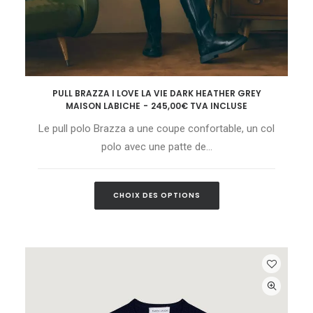
Ce
PULL BRAZZA I LOVE LA VIE DARK HEATHER GREY
produit
CHOIX DES OPTIONS
MAISON LABICHE
245,00
€
TVA INCLUSE
a
plusieurs
Le pull polo Brazza a une coupe confortable, un col
variations.
Les
polo avec une patte de…
options
peuvent
être
Ce
choisies
CHOIX DES OPTIONS
produit
sur
a
la
plusieurs
page
variations.
du
Les
produit
options
peuvent
être
choisies
sur