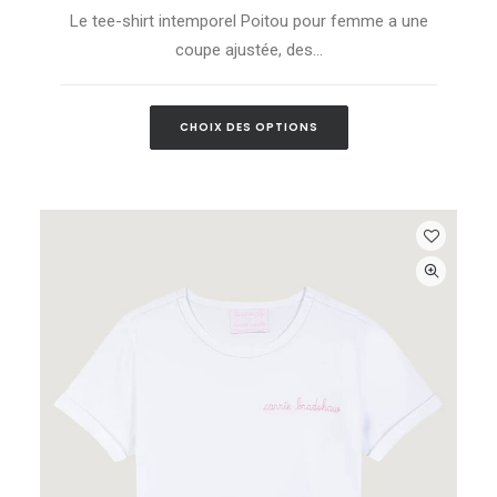
plusieurs
Le tee-shirt intemporel Poitou pour femme a une
variations.
Les
coupe ajustée, des…
options
peuvent
être
Ce
choisies
CHOIX DES OPTIONS
produit
sur
a
la
plusieurs
page
variations.
du
Les
produit
options
peuvent
être
choisies
sur
la
page
du
produit