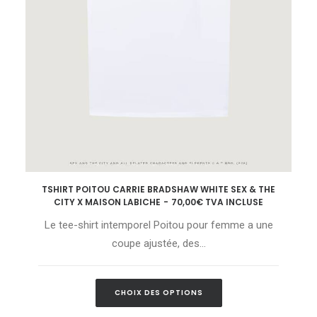
Ce
TSHIRT POITOU CARRIE BRADSHAW WHITE SEX & THE
produit
CHOIX DES OPTIONS
CITY X MAISON LABICHE
70,00
€
TVA INCLUSE
a
plusieurs
Le tee-shirt intemporel Poitou pour femme a une
variations.
Les
coupe ajustée, des…
options
peuvent
être
Ce
choisies
CHOIX DES OPTIONS
produit
sur
a