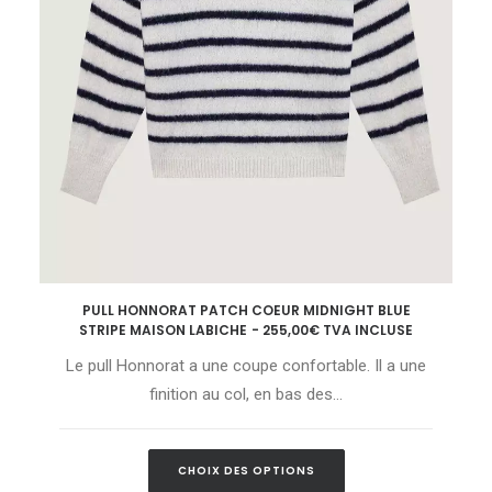
Ce
PULL HONNORAT PATCH COEUR MIDNIGHT BLUE
produit
CHOIX DES OPTIONS
STRIPE MAISON LABICHE
255,00
€
TVA INCLUSE
a
plusieurs
Le pull Honnorat a une coupe confortable. Il a une
variations.
Les
finition au col, en bas des…
options
peuvent
être
Ce
choisies
CHOIX DES OPTIONS
produit
sur