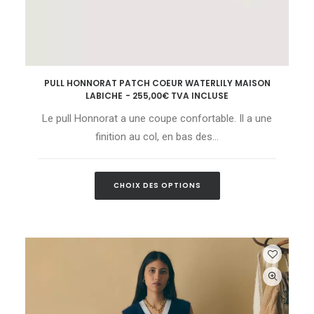
Ce
PULL HONNORAT PATCH COEUR WATERLILY MAISON
produit
CHOIX DES OPTIONS
LABICHE
255,00
€
TVA INCLUSE
a
plusieurs
Le pull Honnorat a une coupe confortable. Il a une
variations.
Les
finition au col, en bas des…
options
peuvent
être
Ce
choisies
CHOIX DES OPTIONS
produit
sur
a
la
plusieurs
page
variations.
du
Les
produit
options
peuvent
être
choisies
sur