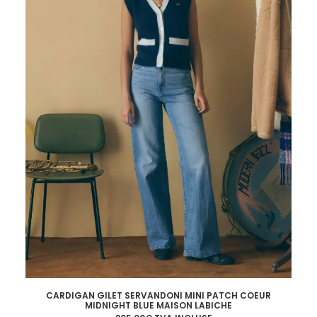
la
page
du
produit
Ce
CARDIGAN GILET SERVANDONI MINI PATCH COEUR
produit
MIDNIGHT BLUE MAISON LABICHE
CHOIX DES OPTIONS
a