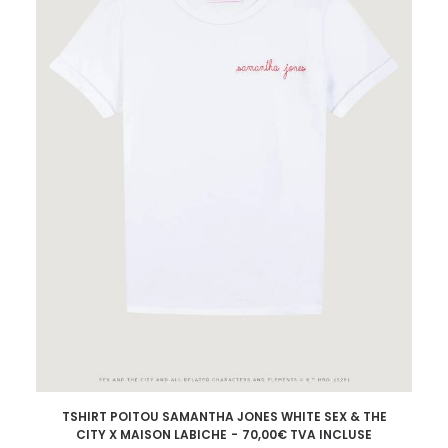
la
page
du
produit
Ce
TSHIRT POITOU SAMANTHA JONES WHITE SEX & THE
produit
CHOIX DES OPTIONS
CITY X MAISON LABICHE
70,00
€
TVA INCLUSE
a