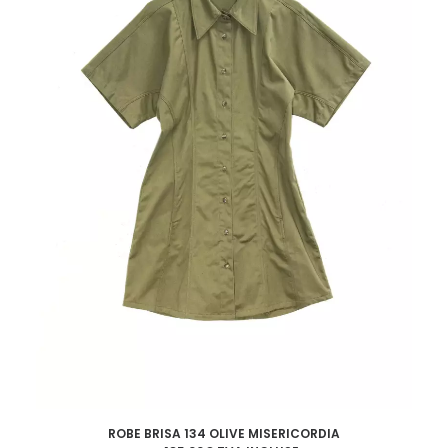
sur
5
€
la
,
.
0
page
0
du
€
produit
.
Ce
ROBE BRISA 134 OLIVE MISERICORDIA
produit