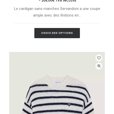
205,00
€
TVA INCLUSE
plusieurs
variations.
Le cardigan sans manches Servandoni a une coupe
Les
ample avec des finitions en…
options
peuvent
être
choisies
Ce
CHOIX DES OPTIONS
sur
produit
la
a
page
plusieurs
du
variations.
produit
Les
options
peuvent
être
choisies
sur
la
page
du
produit