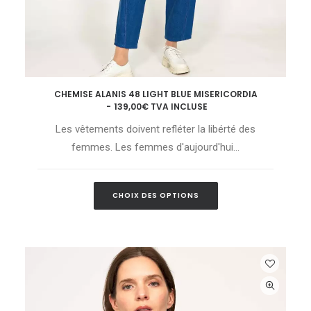
Ce
CHEMISE ALANIS 48 LIGHT BLUE MISERICORDIA
produit
CHOIX DES OPTIONS
139,00
€
TVA INCLUSE
a
plusieurs
Les vêtements doivent refléter la libérté des
variations.
Les
femmes. Les femmes d'aujourd'hui…
options
peuvent
être
Ce
choisies
CHOIX DES OPTIONS
produit
sur
a
la
plusieurs
page
variations.
du
Les
produit
options
peuvent
être
choisies