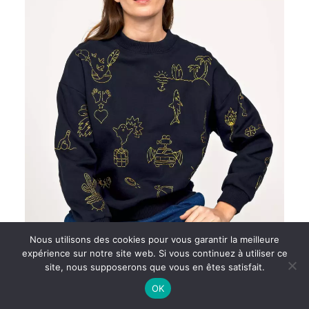
sur
la
page
du
produit
Nous utilisons des cookies pour vous garantir la meilleure
expérience sur notre site web. Si vous continuez à utiliser ce
site, nous supposerons que vous en êtes satisfait.
Ce
OK
SWEAT ANGELA MINIATURA 65 NAVY BLUE
produit