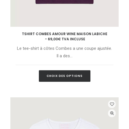
Ce
TSHIRT COMBES AMOUR WINE MAISON LABICHE
produit
CHOIX DES OPTIONS
69,00
€
TVA INCLUSE
a
plusieurs
Le tee-shirt à côtes Combes a une coupe ajustée.
variations.
Les
Il a des…
options
peuvent
être
Ce
choisies
CHOIX DES OPTIONS
produit
sur
a
la
plusieurs
page
variations.
du
Les
produit
options
peuvent
être
choisies
sur