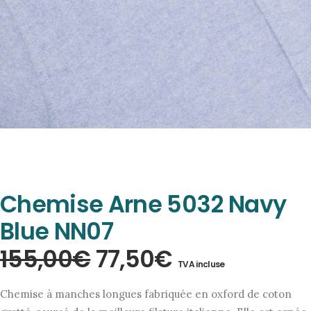
Chemise Arne 5032 Navy
Blue NN07
Le
Le
155,00
€
77,50
€
TVA incluse
prix
prix
Chemise à manches longues fabriquée en oxford de coton