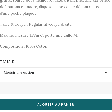
initial
actuel
gratté, sourcé de la meilleure filature italienne. Elle est ornée
de boutons en nacre, dispose d’une coupe décontractée et
était :
est :
d’une poche plaquée.
155,00€.
77,50€.
Taille & Coupe : Regular fit-coupe droite
Maxime mesure 1,88m et porte une taille M.
Composition : 100% Coton
TAILLE
quantité
de
Chemise
Arne
AJOUTER AU PANIER
5032