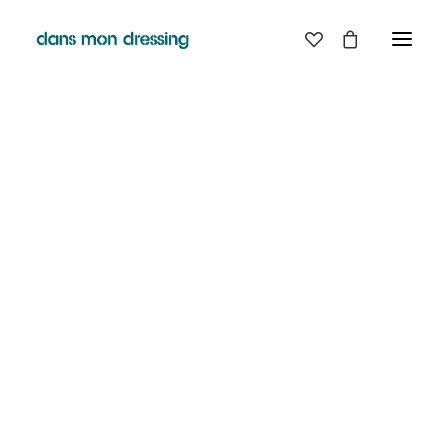
LES MARQUES
BELLE PIECE
GRAINE
LABDIP
MAISON LABICHE
MARGAUX LONNBERG
MINIMUM
MISERICORDIA
NUDIE JEANS
PYRENEX
RABENS SALONER
RAINS
T.J-M1972 TRICOTS JEAN-MARC
VALENTINE GAUTHIER