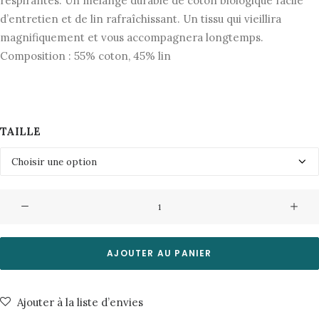
respirantes. Un mélange durable de coton biologique facile
d’entretien et de lin rafraîchissant. Un tissu qui vieillira
magnifiquement et vous accompagnera longtemps.
Composition : 55% coton, 45% lin
TAILLE
quantité
de
Chemise
Simon
AJOUTER AU PANIER
Linen
Riviera
Ajouter à la liste d’envies
Blue