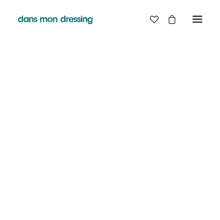
LES MARQUES
BELLE PIECE
GRAINE
LABDIP
MAISON LABICHE
MARGAUX LONNBERG
MINIMUM
MISERICORDIA
NUDIE JEANS
PYRENEX
RABENS SALONER
RAINS
T.J-M1972 TRICOTS JEAN-MARC
VALENTINE GAUTHIER