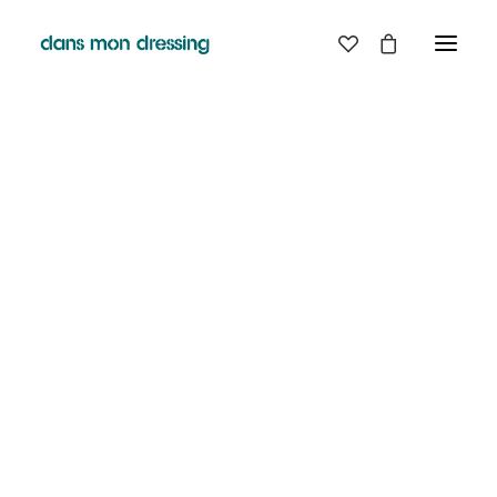
LES MARQUES
BELLE PIECE
GRAINE
LABDIP
MAISON LABICHE
MARGAUX LONNBERG
MINIMUM
MISERICORDIA
NUDIE JEANS
PYRENEX
RABENS SALONER
RAINS
T.J-M1972 TRICOTS JEAN-MARC
VALENTINE GAUTHIER