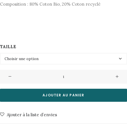
Composition : 80% Coton Bio, 20% Coton recyclé
TAILLE
quantité
de
Jeans
Gritty
AJOUTER AU PANIER
Jackson-
Press
Ajouter à la liste d’envies
Creased
Nudie