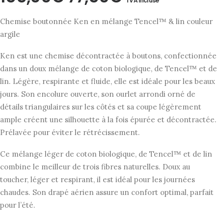
TVA incluse
prix
prix
Chemise boutonnée Ken en mélange Tencel™ & lin couleur
initial
actuel
argile
était :
est :
Ken est une chemise décontractée à boutons, confectionnée
155,00€.
77,50€.
dans un doux mélange de coton biologique, de Tencel™ et de
lin. Légère, respirante et fluide, elle est idéale pour les beaux
jours. Son encolure ouverte, son ourlet arrondi orné de
détails triangulaires sur les côtés et sa coupe légèrement
ample créent une silhouette à la fois épurée et décontractée.
Prélavée pour éviter le rétrécissement.
Ce mélange léger de coton biologique, de Tencel™ et de lin
combine le meilleur de trois fibres naturelles. Doux au
toucher, léger et respirant, il est idéal pour les journées
chaudes. Son drapé aérien assure un confort optimal, parfait
pour l’été.