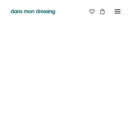
LES MARQUES
BELLE PIECE
GRAINE
LABDIP
MAISON LABICHE
MARGAUX LONNBERG
MINIMUM
MISERICORDIA
NUDIE JEANS
PYRENEX
RABENS SALONER
RAINS
T.J-M1972 TRICOTS JEAN-MARC
VALENTINE GAUTHIER