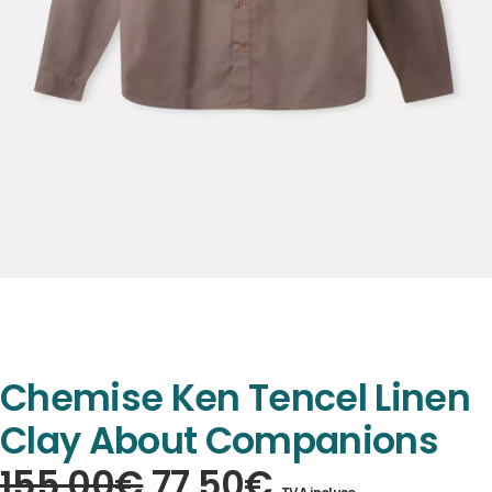
Chemise Ken Tencel Linen
Clay About Companions
Le
Le
155,00
€
77,50
€