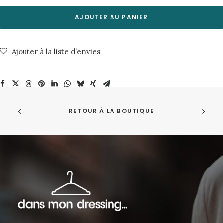
Chemise
Ken
AJOUTER AU PANIER
Tencel
Linen
Ajouter à la liste d’envies
Clay
About
Companions
RETOUR À LA BOUTIQUE