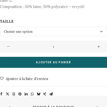
taille L.
Composition : 50% laine, 50% polyester – recyclé
TAILLE
quantité
de
Manteau
Lenzo
AJOUTER AU PANIER
9893
Pine
Ajouter à la liste d’envies
Bark
Minimum