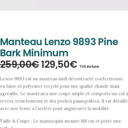
Manteau Lenzo 9893 Pine
Bark Minimum
Le
Le
259,00
€
129,50
€
TVA incluse
prix
prix
Lenzo 9893 est un manteau midi décontracté confectionné
initial
actuel
en laine et polyester recyclé pour une qualité chaude mais
agréable. Le manteau a une coupe ample et comporte un col à
était :
est :
revers, trois boutons et des poches passepoilées. Il est détaillé
259,00€.
129,50€.
avec une fente à l’arrière pour augmenter la mobilité.
Taille & Coupe : Le mannequin mesure 188 cm et porte une