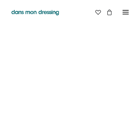
LES MARQUES
BELLE PIECE
GRAINE
LABDIP
MAISON LABICHE
MARGAUX LONNBERG
MINIMUM
MISERICORDIA
NUDIE JEANS
PYRENEX
RABENS SALONER
RAINS
T.J-M1972 TRICOTS JEAN-MARC
VALENTINE GAUTHIER