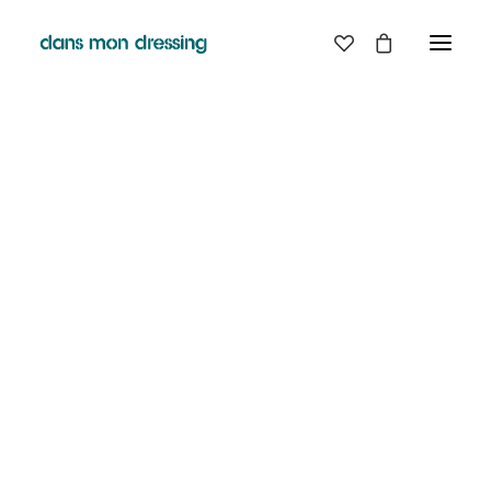
LES MARQUES
BELLE PIECE
GRAINE
LABDIP
MAISON LABICHE
MARGAUX LONNBERG
MINIMUM
MISERICORDIA
NUDIE JEANS
PYRENEX
RABENS SALONER
RAINS
T.J-M1972 TRICOTS JEAN-MARC
VALENTINE GAUTHIER