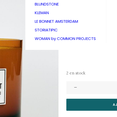
59,00
€
BLUNDSTONE
KLEMAN
T
LE BONNET AMSTERDAM
Des arômes exotiques et ac
STORIATIPIC
les plus belles journées d’é
WOMAN by COMMON PROJECTS
biologique avec une mèche 
Une senteur acidulée de p
2 en stock
quantité
de
Bougie
parfumée
A
L:A