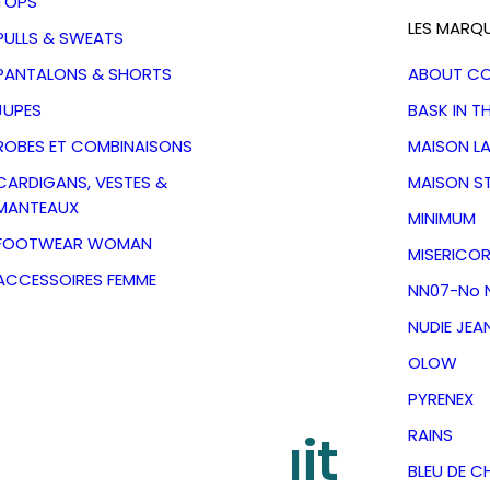
TOPS
LES MARQ
PULLS & SWEATS
PANTALONS & SHORTS
ABOUT C
JUPES
BASK IN T
ROBES ET COMBINAISONS
MAISON L
CARDIGANS, VESTES &
MAISON S
MANTEAUX
MINIMUM
FOOTWEAR WOMAN
MISERICOR
ACCESSOIRES FEMME
NN07-No N
NUDIE JEA
OLOW
 parfumée
PYRENEX
et Grapefruit
RAINS
BLEU DE C