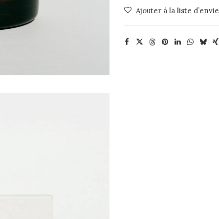
Bruket
Ajouter à la liste d’envi
Grapefruit