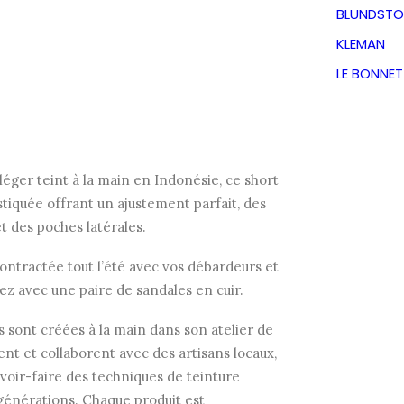
Saloner
BLUNDSTO
KLEMAN
Le
Le
54,50
€
LE BONNE
TVA incluse
prix
prix
 chaud avec ce superbe short tie-dye.
initial
actuel
 léger teint à la main en Indonésie, ce short
astiquée offrant un ajustement parfait, des
était :
est :
t des poches latérales.
ntractée tout l’été avec vos débardeurs et
109,00€.
54,50€.
ez avec une paire de sandales en cuir.
s sont créées à la main dans son atelier de
llent et collaborent avec des artisans locaux,
savoir-faire des techniques de teinture
 générations. Chaque produit est