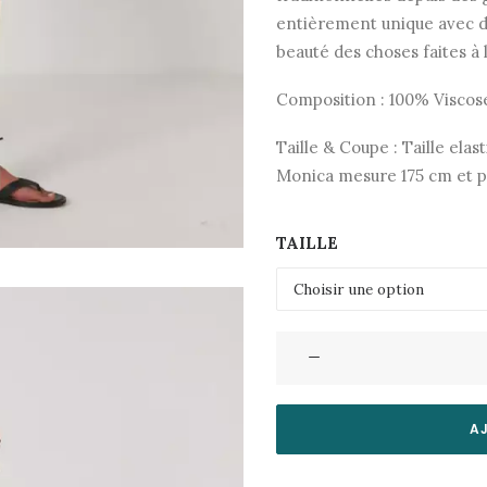
entièrement unique avec des
beauté des choses faites à 
Composition : 100% Viscos
Taille & Coupe : Taille elas
Monica mesure 175 cm et po
TAILLE
quantité
de
Short
Paityn
A
Tangerine
Combo