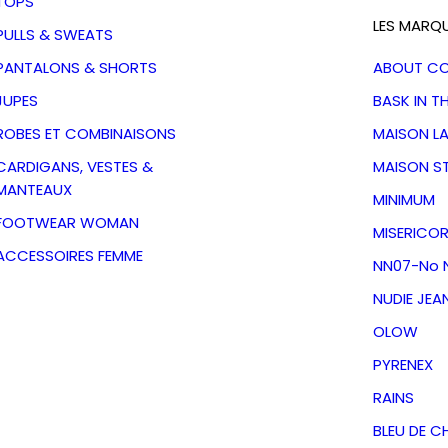
TOPS
LES MARQ
PULLS & SWEATS
PANTALONS & SHORTS
ABOUT C
JUPES
BASK IN T
ROBES ET COMBINAISONS
MAISON L
CARDIGANS, VESTES &
MAISON S
MANTEAUX
MINIMUM
FOOTWEAR WOMAN
MISERICOR
ACCESSOIRES FEMME
NN07-No N
NUDIE JEA
OLOW
aityn
PYRENEX
ine Combo
RAINS
BLEU DE C