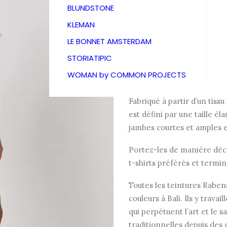
Rabens 
BLUNDSTONE
KLEMAN
109,00
€
LE BONNET AMSTERDAM
STORIATIPIC
WOMAN by COMMON PROJECTS
Rehaussez votre look d’été
Fabriqué à partir d’un tissu
est défini par une taille él
jambes courtes et amples e
Portez-les de manière déco
t-shirts préférés et termin
Toutes les teintures Raben
couleurs à Bali. Ils y travai
qui perpétuent l’art et le 
traditionnelles depuis des