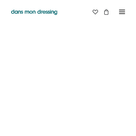
LES MARQUES
BELLE PIECE
GRAINE
LABDIP
MAISON LABICHE
MARGAUX LONNBERG
MINIMUM
MISERICORDIA
NUDIE JEANS
PYRENEX
RABENS SALONER
RAINS
T.J-M1972 TRICOTS JEAN-MARC
VALENTINE GAUTHIER