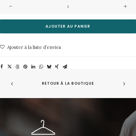
quantité
de
Pull
Gemo
AJOUTER AU PANIER
9197
Birch
Ajouter à la liste d’envies
Minimum
RETOUR À LA BOUTIQUE