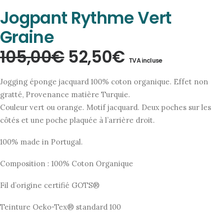
Jogpant Rythme Vert
Graine
Le
Le
105,00
€
52,50
€
TVA incluse
prix
prix
Jogging éponge jacquard 100% coton organique. Effet non
initial
actuel
gratté, Provenance matière Turquie.
Couleur vert ou orange. Motif jacquard. Deux poches sur les
était :
est :
côtés et une poche plaquée à l’arrière droit.
105,00€.
52,50€.
100% made in Portugal.
Composition : 100% Coton Organique
Fil d’origine certifié GOTS®
Teinture Oeko-Tex® standard 100