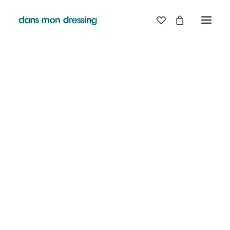
LES MARQUES
BELLE PIECE
GRAINE
LABDIP
MAISON LABICHE
MARGAUX LONNBERG
MINIMUM
MISERICORDIA
NUDIE JEANS
PYRENEX
RABENS SALONER
RAINS
T.J-M1972 TRICOTS JEAN-MARC
VALENTINE GAUTHIER