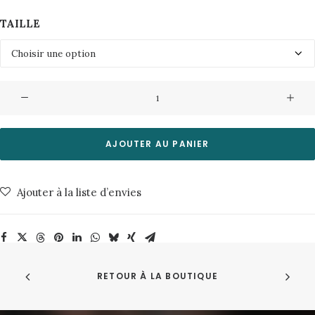
TAILLE
quantité
de
Jogpant
Rythme
AJOUTER AU PANIER
Vert
Graine
Ajouter à la liste d’envies
RETOUR À LA BOUTIQUE