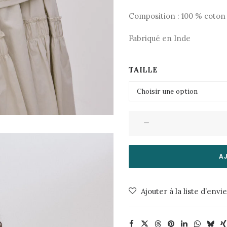
Composition : 100 % coton
Fabriqué en Inde
TAILLE
quantité
de
TShirt
Ambla
A
Postal
Dirty
Ajouter à la liste d’envi
Chalk
Rabens
Saloner