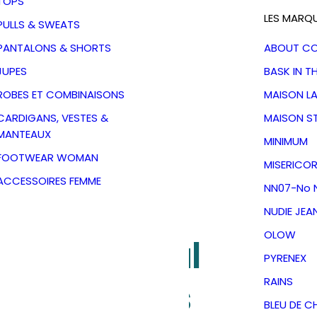
TOPS
LES MARQ
PULLS & SWEATS
PANTALONS & SHORTS
ABOUT C
JUPES
BASK IN T
ROBES ET COMBINAISONS
MAISON L
CARDIGANS, VESTES &
MAISON S
MANTEAUX
MINIMUM
FOOTWEAR WOMAN
MISERICOR
ACCESSOIRES FEMME
NN07-No N
NUDIE JEA
OLOW
Ambla Postal
PYRENEX
halk Rabens
RAINS
BLEU DE C