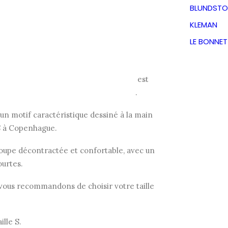
BLUNDSTO
KLEMAN
Le
Le
39,50
€
LE BONNE
TVA incluse
prix
prix
upes vintage des années 70, ce t-shirt est
n doux de qualité, légèrement délavé.
initial
actuel
 un motif caractéristique dessiné à la main
était :
est :
RS à Copenhague.
upe décontractée et confortable, avec un
79,00€.
39,50€.
ourtes.
vous recommandons de choisir votre taille
lle S.