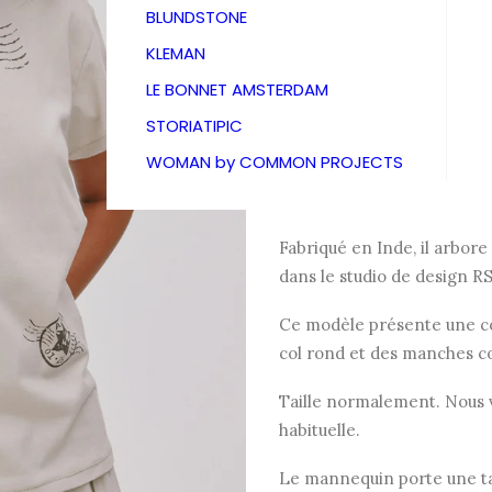
Saloner
BLUNDSTONE
KLEMAN
79,00
€
LE BONNET AMSTERDAM
STORIATIPIC
WOMAN by COMMON PROJECTS
Inspiré des t-shirts de gro
confectionné dans un coto
Fabriqué en Inde, il arbore
dans le studio de design 
Ce modèle présente une co
col rond et des manches c
Taille normalement. Nous 
habituelle.
Le mannequin porte une tai