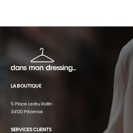
sur
sur
la
la
page
pag
du
du
produit
prod
LA BOUTIQUE
5 Place Ledru Rollin
34120 Pézenas
SERVICES CLIENTS