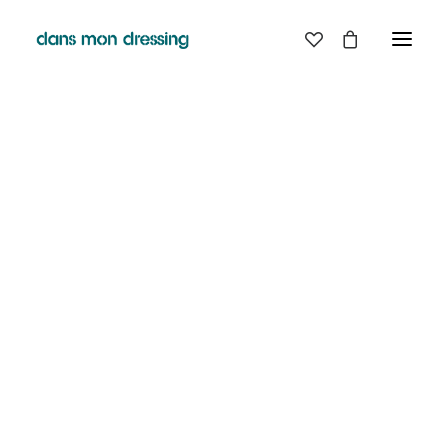
LES MARQUES
BELLE PIECE
GRAINE
LABDIP
DANS MON DRESSING - PÉZENAS
MAISON LABICHE
MARGAUX LONNBERG
BOUTIQUE
MINIMUM
MISERICORDIA
NUDIE JEANS
EN
LIGNE
PYRENEX
RABENS SALONER
RAINS
T.J-M1972 TRICOTS JEAN-MARC
VALENTINE GAUTHIER