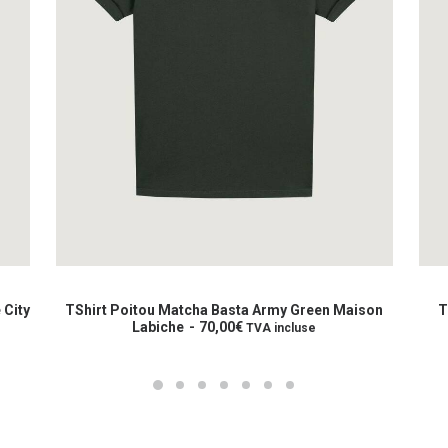
Ce
Ce
produit
prod
CHOIX DES OPTIONS
a
a
 City
TShirt Poitou Matcha Basta Army Green Maison
T
plusieurs
Labiche
70,00
€
plus
TVA incluse
variations.
varia
Les
Les
options
opti
peuvent
peuv
être
être
choisies
choi