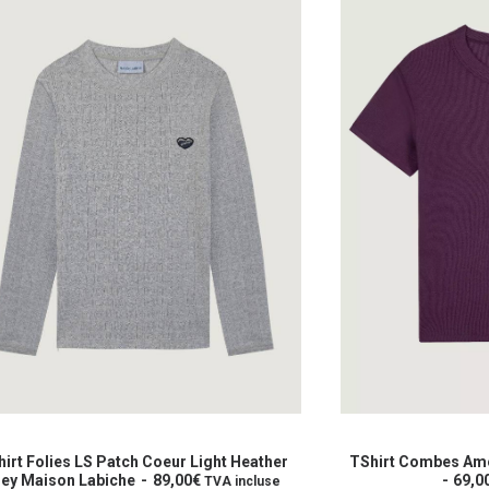
Ce
it
produit
CHOIX DES OPTIONS
CHOIX 
a
irt Combes Amour Wine Maison Labiche
TShirt Poitou Saman
eurs
69,00
€
plusieurs
City x Maison Lab
TVA incluse