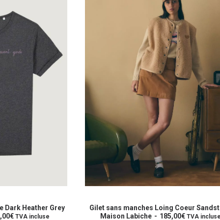
Ce
produit
OPTIONS
CHOIX DES OPTIONS
a
ng Coeur Sandstone
Gilet sans manches Souzy Wine Mais
5,00
€
plusieurs
Labiche
175,00
€
TVA incluse
TVA incluse