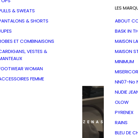
TOPS
LES MARQ
PULLS & SWEATS
PANTALONS & SHORTS
ABOUT C
JUPES
BASK IN T
ROBES ET COMBINAISONS
MAISON L
CARDIGANS, VESTES &
MAISON S
MANTEAUX
MINIMUM
FOOTWEAR WOMAN
MISERICOR
ACCESSOIRES FEMME
NN07-No N
NUDIE JEA
OLOW
PYRENEX
RAINS
ANS MON DRESSING - PÉZENAS
BLEU DE C