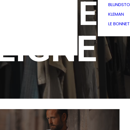
TIQUE
BLUNDSTO
KLEMAN
LE BONNE
LIGNE