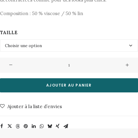
85,00€.
42,50€.
Composition : 50 % viscose / 50 % lin
TAILLE
quantité
de
Polo
Pesine
AJOUTER AU PANIER
4159
0701
Ajouter à la liste d’envies
Whisper
White
Minimum