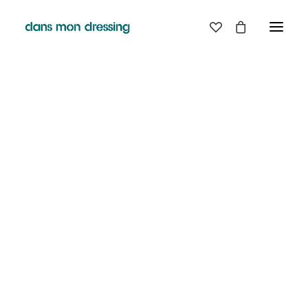
LES MARQUES
BELLE PIECE
GRAINE
LABDIP
MAISON LABICHE
MARGAUX LONNBERG
MINIMUM
MISERICORDIA
NUDIE JEANS
PYRENEX
RABENS SALONER
RAINS
T.J-M1972 TRICOTS JEAN-MARC
VALENTINE GAUTHIER