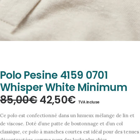
Polo Pesine 4159 0701
Whisper White Minimum
Le
Le
85,00
€
42,50
€
TVA incluse
prix
prix
Ce polo est confectionné dans un luxueux mélange de lin et
initial
actuel
de viscose. Doté d’une patte de boutonnage et d’un col
classique, ce polo à manches courtes est idéal pour des tenues
était :
est :
décontractées comme pour des looks plus chics.