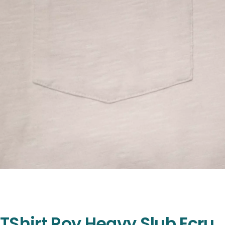
TShirt Roy Heavy Slub Ecru