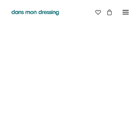
LES MARQUES
BELLE PIECE
GRAINE
LABDIP
MAISON LABICHE
MARGAUX LONNBERG
MINIMUM
MISERICORDIA
NUDIE JEANS
PYRENEX
RABENS SALONER
RAINS
T.J-M1972 TRICOTS JEAN-MARC
VALENTINE GAUTHIER