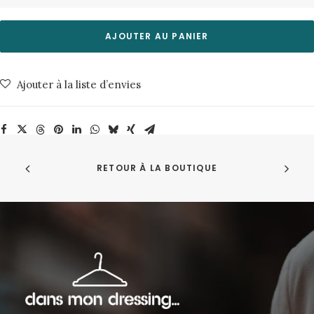
TShirt
Roy
AJOUTER AU PANIER
Heavy
Slub
Ajouter à la liste d’envies
Ecru
Nudie
Jeans
RETOUR À LA BOUTIQUE