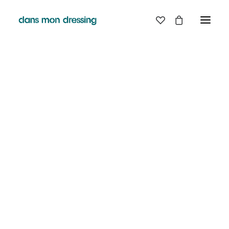
LES MARQUES
BELLE PIECE
GRAINE
LABDIP
DANS MON DRESSING - PÉZENAS
MAISON LABICHE
MARGAUX LONNBERG
BOUTIQUE
MINIMUM
MISERICORDIA
NUDIE JEANS
EN
LIGNE
PYRENEX
RABENS SALONER
RAINS
T.J-M1972 TRICOTS JEAN-MARC
VALENTINE GAUTHIER