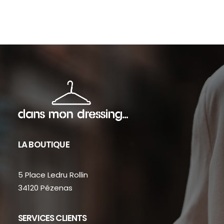
sur
sur
la
la
page
pag
du
du
produit
prod
LA BOUTIQUE
5 Place Ledru Rollin
34120 Pézenas
SERVICES CLIENTS