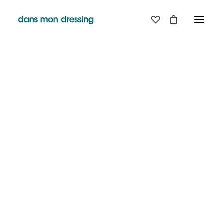
LES MARQUES
BELLE PIECE
GRAINE
LABDIP
MAISON LABICHE
MARGAUX LONNBERG
MINIMUM
MISERICORDIA
NUDIE JEANS
PYRENEX
RABENS SALONER
RAINS
T.J-M1972 TRICOTS JEAN-MARC
VALENTINE GAUTHIER