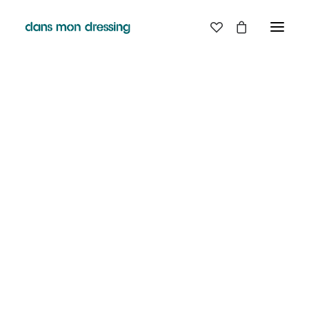
LES MARQUES
BELLE PIECE
GRAINE
LABDIP
MAISON LABICHE
MARGAUX LONNBERG
MINIMUM
MISERICORDIA
NUDIE JEANS
PYRENEX
RABENS SALONER
RAINS
T.J-M1972 TRICOTS JEAN-MARC
VALENTINE GAUTHIER