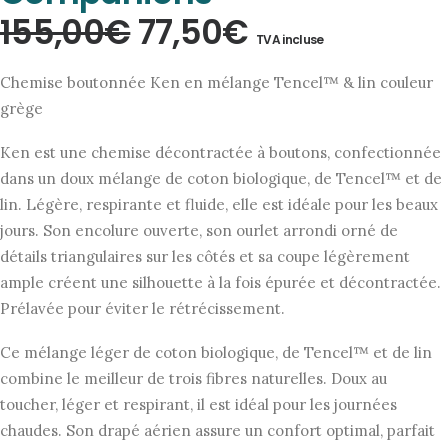
Le
Le
155,00
€
77,50
€
TVA incluse
prix
prix
Chemise boutonnée Ken en mélange Tencel™ & lin couleur
initial
actuel
grège
était :
est :
Ken est une chemise décontractée à boutons, confectionnée
155,00€.
77,50€.
dans un doux mélange de coton biologique, de Tencel™ et de
lin. Légère, respirante et fluide, elle est idéale pour les beaux
jours. Son encolure ouverte, son ourlet arrondi orné de
détails triangulaires sur les côtés et sa coupe légèrement
ample créent une silhouette à la fois épurée et décontractée.
Prélavée pour éviter le rétrécissement.
Ce mélange léger de coton biologique, de Tencel™ et de lin
combine le meilleur de trois fibres naturelles. Doux au
toucher, léger et respirant, il est idéal pour les journées
chaudes. Son drapé aérien assure un confort optimal, parfait