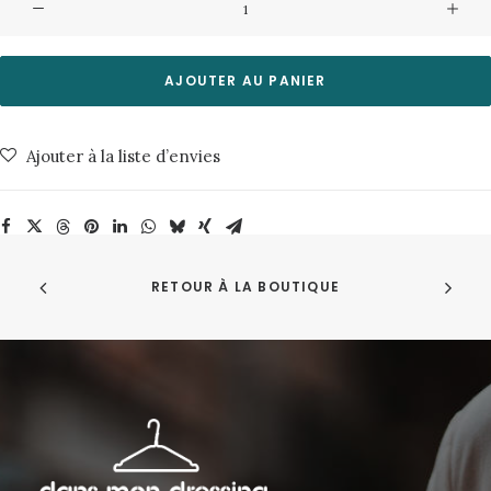
de
Chemise
Ken
AJOUTER AU PANIER
Tencel
Linen
Ajouter à la liste d’envies
Stone
Grey
About
Companions
RETOUR À LA BOUTIQUE