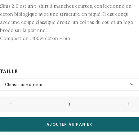
initial
actuel
Sims 2.0 est un t-shirt à manches courtes, confectionné en
était :
est :
coton biologique avec une structure en piqué. Il est conçu
45,00€.
22,50€.
avec une coupe classique droite, un col ras du cou et un logo
brodé sur la poitrine.
Composition : 100% coton – bio
TAILLE
quantité
de
TShirt
Sims
AJOUTER AU PANIER
G030