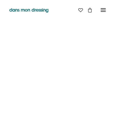
LES MARQUES
BELLE PIECE
GRAINE
LABDIP
MAISON LABICHE
MARGAUX LONNBERG
MINIMUM
MISERICORDIA
NUDIE JEANS
PYRENEX
RABENS SALONER
RAINS
T.J-M1972 TRICOTS JEAN-MARC
VALENTINE GAUTHIER