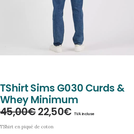
TShirt Sims G030 Curds &
Whey Minimum
Le
Le
45,00
€
22,50
€
TVA incluse
prix
prix
TShirt en piqué de coton