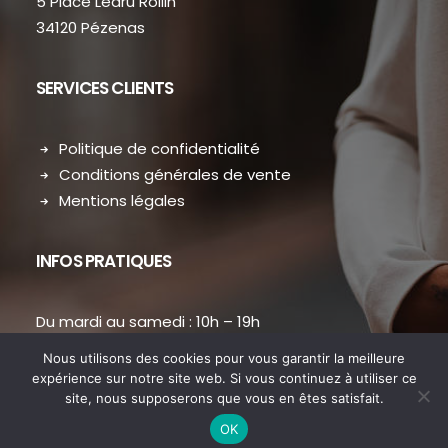
5 Place Ledru Rollin
34120 Pézenas
SERVICES CLIENTS
Politique de confidentialité
Conditions générales de vente
Mentions légales
INFOS PRATIQUES
Du mardi au samedi : 10h – 19h
contact.dansmondressing@orange.fr
Nous utilisons des cookies pour vous garantir la meilleure
Téléphone : 04 67 31 38 73
expérience sur notre site web. Si vous continuez à utiliser ce
site, nous supposerons que vous en êtes satisfait.
OK