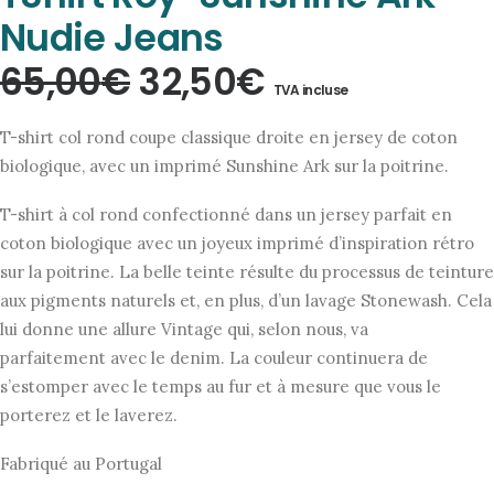
Nudie Jeans
Le
Le
65,00
€
32,50
€
TVA incluse
prix
prix
T-shirt col rond coupe classique droite en jersey de coton
initial
actuel
biologique, avec un imprimé Sunshine Ark sur la poitrine.
était :
est :
T-shirt à col rond confectionné dans un jersey parfait en
65,00€.
32,50€.
coton biologique avec un joyeux imprimé d’inspiration rétro
sur la poitrine. La belle teinte résulte du processus de teinture
aux pigments naturels et, en plus, d’un lavage Stonewash. Cela
lui donne une allure Vintage qui, selon nous, va
parfaitement avec le denim. La couleur continuera de
s’estomper avec le temps au fur et à mesure que vous le
porterez et le laverez.
Fabriqué au Portugal