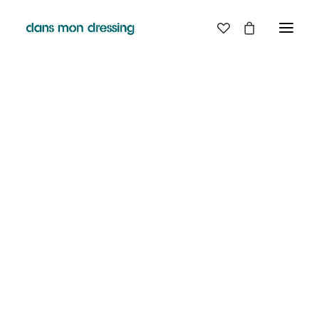
LES MARQUES
BELLE PIECE
GRAINE
LABDIP
MAISON LABICHE
MARGAUX LONNBERG
MINIMUM
MISERICORDIA
NUDIE JEANS
PYRENEX
RABENS SALONER
RAINS
T.J-M1972 TRICOTS JEAN-MARC
VALENTINE GAUTHIER