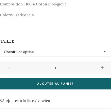
Composition : 100% Coton Biologique
Coloris : Faded Sun
TAILLE
quantité
de
TShirt
Roy-
AJOUTER AU PANIER
Sunshine
Ark
Ajouter à la liste d’envies
Nudie
Jeans