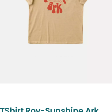
TShirt Roy-Sunshine Ark