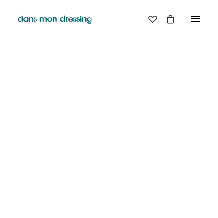
LES MARQUES
BELLE PIECE
GRAINE
LABDIP
MAISON LABICHE
MARGAUX LONNBERG
MINIMUM
MISERICORDIA
NUDIE JEANS
PYRENEX
RABENS SALONER
RAINS
T.J-M1972 TRICOTS JEAN-MARC
VALENTINE GAUTHIER