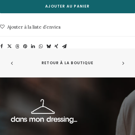
Max
AJOUTER AU PANIER
Linen
Navy
Ajouter à la liste d’envies
About
Companions
RETOUR À LA BOUTIQUE