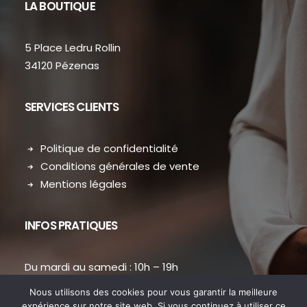
LA BOUTIQUE
5 Place Ledru Rollin
34120 Pézenas
SERVICES CLIENTS
Politique de confidentialité
Conditions générales de vente
Mentions légales
INFOS PRATIQUES
Du mardi au samedi : 10h – 19h
contact.dansmondressing@orange.fr
Nous utilisons des cookies pour vous garantir la meilleure
Téléphone : 04 67 31 38 73
expérience sur notre site web. Si vous continuez à utiliser ce