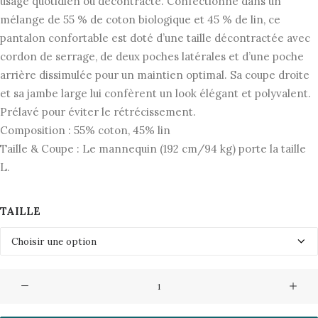
usage quotidien ou décontracté. Confectionné dans un
mélange de 55 % de coton biologique et 45 % de lin, ce
pantalon confortable est doté d’une taille décontractée avec
cordon de serrage, de deux poches latérales et d’une poche
arrière dissimulée pour un maintien optimal. Sa coupe droite
et sa jambe large lui confèrent un look élégant et polyvalent.
Prélavé pour éviter le rétrécissement.
Composition : 55% coton, 45% lin
Taille & Coupe : Le mannequin (
192
cm
/
94
kg
) porte la taille
L.
TAILLE
quantité
de
Pantalon