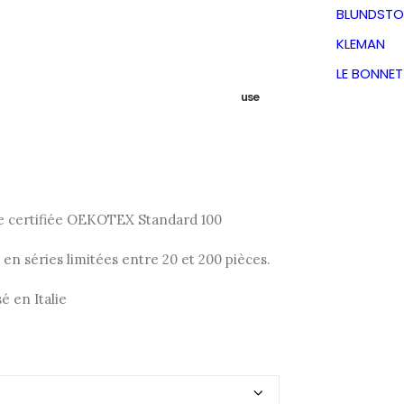
ER
BLUNDSTO
KLEMAN
Le
Le
€
197,50
€
LE BONNE
TVA incluse
prix
prix
Viscose.
initial
actuel
e certifiée OEKOTEX Standard 100
était :
est :
en séries limitées entre 20 et 200 pièces.
395,00€.
197,50€.
é en Italie