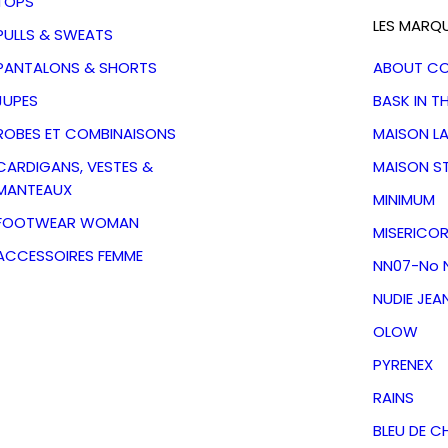
TOPS
LES MARQ
PULLS & SWEATS
PANTALONS & SHORTS
ABOUT C
JUPES
BASK IN T
ROBES ET COMBINAISONS
MAISON L
CARDIGANS, VESTES &
MAISON S
MANTEAUX
MINIMUM
FOOTWEAR WOMAN
MISERICOR
ACCESSOIRES FEMME
NN07-No N
NUDIE JEA
OLOW
 Klee-
PYRENEX
alentine
RAINS
BLEU DE C