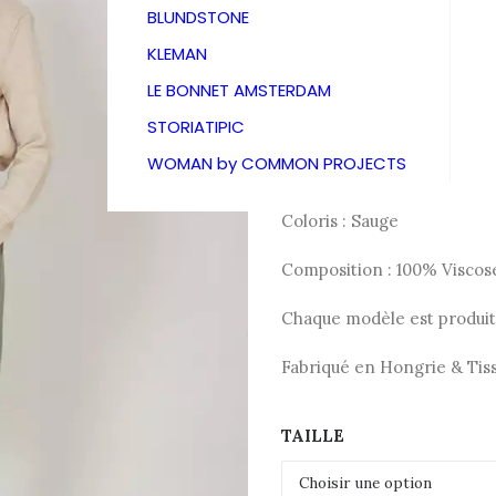
GAUTHI
BLUNDSTONE
KLEMAN
395,00
LE BONNET AMSTERDAM
STORIATIPIC
WOMAN by COMMON PROJECTS
Pantalon style jogpant en 
Coloris : Sauge
Composition : 100% Viscos
Chaque modèle est produit 
Fabriqué en Hongrie & Tiss
TAILLE