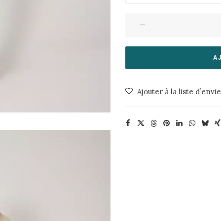
quantité
de
Jogpant
Klee-
A
Sauge
Valentine
Ajouter à la liste d’envi
GAUTHIER