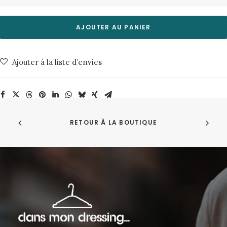
de
Sweat
Feliz
AJOUTER AU PANIER
Capucha
Manos
Ajouter à la liste d’envies
Dark
Green
Misericordia
RETOUR À LA BOUTIQUE