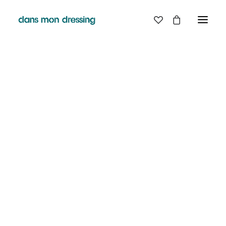
LES MARQUES
BELLE PIECE
GRAINE
LABDIP
MAISON LABICHE
MARGAUX LONNBERG
MINIMUM
MISERICORDIA
NUDIE JEANS
PYRENEX
RABENS SALONER
RAINS
T.J-M1972 TRICOTS JEAN-MARC
VALENTINE GAUTHIER