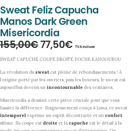
Sweat Feliz Capucha
Manos Dark Green
Misericordia
Le
Le
155,00
€
77,50
€
TVA incluse
prix
prix
SWEAT CAPUCHE COUPE DROITE POCHE KANGOUROU
initial
actuel
La révolution du
sweat
est pleine de rebondissements ! À
était :
est :
l’origine porté par les ouvriers, puis les boxeurs, le sweat est
155,00€.
77,50€.
aujourd’hui devenu un
incontournable
des vestiaires.
Misericordia a dessiné cette pièce cruciale pour que vous
fassiez la différence. Soigneusement conçu à Lima, ce sweat
intemporel
exprime un esprit décontracté et un
confort
ultime. Sa coupe est
droite
et la
capuche
est le détail à la
mode qui vous accompagnera en cas d’intempéries. On