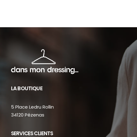
sur
sur
la
la
page
pag
du
du
produit
prod
LA BOUTIQUE
5 Place Ledru Rollin
34120 Pézenas
SERVICES CLIENTS