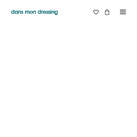
LES MARQUES
BELLE PIECE
GRAINE
LABDIP
DANS MON DRESSING - PÉZENAS
MAISON LABICHE
MARGAUX LONNBERG
BOUTIQUE
MINIMUM
MISERICORDIA
NUDIE JEANS
EN
LIGNE
PYRENEX
RABENS SALONER
RAINS
T.J-M1972 TRICOTS JEAN-MARC
VALENTINE GAUTHIER