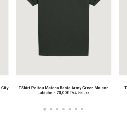
Ce
Ce
produit
prod
CHOIX DES OPTIONS
a
a
 City
TShirt Poitou Matcha Basta Army Green Maison
T
plusieurs
Labiche
70,00
€
plus
TVA incluse
variations.
varia
Les
Les
options
opti
peuvent
peuv
être
être
choisies
choi