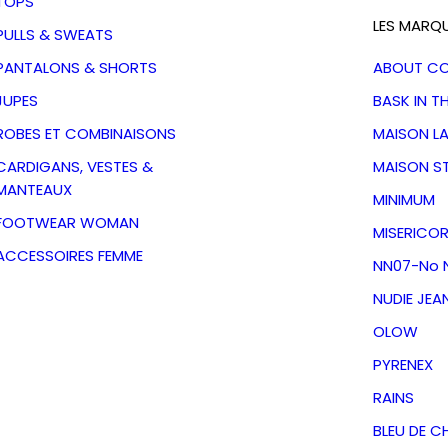
TOPS
LES MARQ
PULLS & SWEATS
PANTALONS & SHORTS
ABOUT C
JUPES
BASK IN T
ROBES ET COMBINAISONS
MAISON L
CARDIGANS, VESTES &
MAISON S
MANTEAUX
MINIMUM
FOOTWEAR WOMAN
MISERICOR
ACCESSOIRES FEMME
NN07-No N
NUDIE JEA
OLOW
 Colt 4145
PYRENEX
e Horizon
RAINS
BLEU DE C