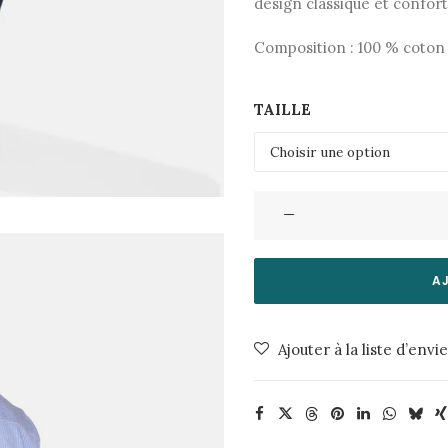
design classique et confort
Composition : 100 % coton
TAILLE
quantité
de
Chemise
Colt
A
4145
3929Blue
Ajouter à la liste d’envi
Horizon
Minimum