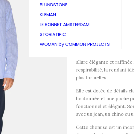
Minim
BLUNDSTONE
KLEMAN
95,00
€
LE BONNET AMSTERDAM
STORIATIPIC
WOMAN by COMMON PROJECTS
La chemise classique Colt
confortable et intemporelle
allure élégante et raffinée
respirabilité, la rendant i
plus formelles.
Elle est dotée de détails cl
boutonnée et une poche poi
fonctionnel et élégant. Son
avec un jean, un chino ou u
Cette chemise est un incon