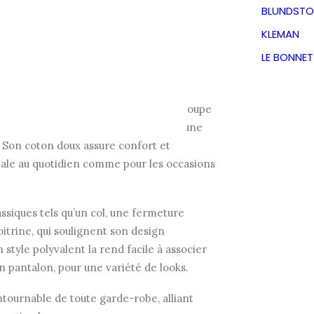
um
BLUNDSTO
KLEMAN
Le
Le
47,50
€
LE BONNE
TVA incluse
prix
prix
 pour homme, 100 % coton, offre une coupe
. Sa silhouette classique lui confère une
initial
actuel
. Son coton doux assure confort et
déale au quotidien comme pour les occasions
était :
est :
assiques tels qu’un col, une fermeture
95,00€.
47,50€.
trine, qui soulignent son design
 style polyvalent la rend facile à associer
n pantalon, pour une variété de looks.
tournable de toute garde-robe, alliant