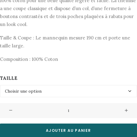
initial
actuel
100% coton pour une belle qualité légère et facile. La chemise
a une coupe classique et dispose d’un col, d’une fermeture à
était :
est :
boutons contrastés et de trois poches plaquées à rabats pour
125,00€.
62,50€.
un look cool.
Taille & Coupe : Le mannequin mesure 190 cm et porte une
taille large.
Composition : 100% Coton
TAILLE
quantité
de
Veste
Beau
AJOUTER AU PANIER