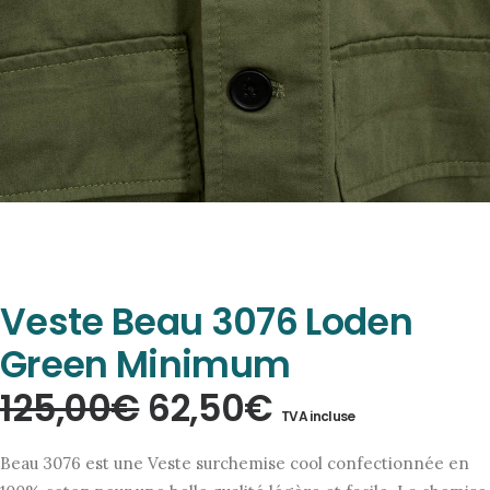
Veste Beau 3076 Loden
Green Minimum
Le
Le
125,00
€
62,50
€
TVA incluse
prix
prix
Beau 3076 est une Veste surchemise cool confectionnée en