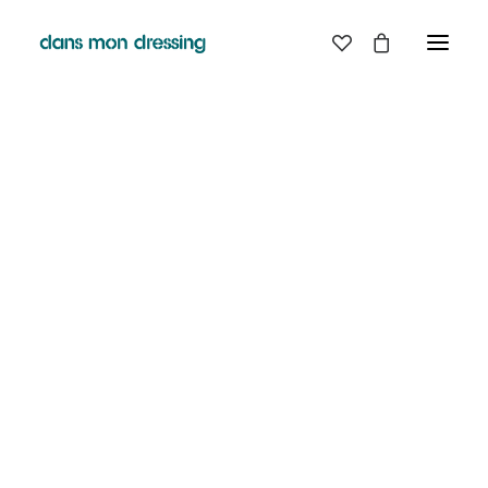
LES MARQUES
BELLE PIECE
GRAINE
LABDIP
MAISON LABICHE
MARGAUX LONNBERG
MINIMUM
MISERICORDIA
NUDIE JEANS
PYRENEX
RABENS SALONER
RAINS
T.J-M1972 TRICOTS JEAN-MARC
VALENTINE GAUTHIER