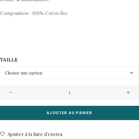
Composition : 100% Coton Bio
TAILLE
quantité
de
Jeans
Breezy
AJOUTER AU PANIER
Britt-
70's
Ajouter à la liste d’envies
Day