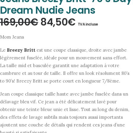
Dream Nudie Jeans
Le
Le
169,00
€
84,50
€
TVA incluse
prix
prix
Mom Jeans
initial
actuel
Le
Breezy Britt
est une coupe classique, droite avec jambe
était :
est :
légèrement fuselée, idéale pour un mouvement sans effort.
169,00€.
84,50€.
La taille mid et basculée garantit une adaptation à votre
cambrure et au tour de taille. Il offre un look résolument 80’s
to 90’s! Breezy Britt se porte court en longueur 7/8ème.
Jean coupe classique taille haute avec jambe fuselée dans un
délavage bleu vif. Ce jean a été délicatement lavé pour
obtenir une teinte bleue unie et lisse. Tout au long du denim,
des effets de lavage subtils mais toujours aussi importants
ajoutent une couche de détails qui rendent ces jeans d’une
beauté si satisfaisante.