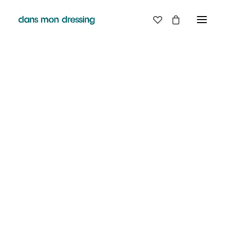
LES MARQUES
BELLE PIECE
GRAINE
LABDIP
MAISON LABICHE
MARGAUX LONNBERG
MINIMUM
MISERICORDIA
NUDIE JEANS
PYRENEX
RABENS SALONER
RAINS
T.J-M1972 TRICOTS JEAN-MARC
VALENTINE GAUTHIER