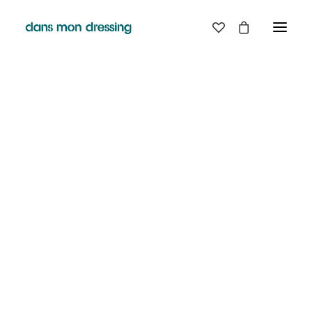
LES MARQUES
BELLE PIECE
GRAINE
LABDIP
DANS MON DRESSING - PÉZENAS
MAISON LABICHE
MARGAUX LONNBERG
BOUTIQUE
MINIMUM
MISERICORDIA
NUDIE JEANS
EN
LIGNE
PYRENEX
RABENS SALONER
RAINS
T.J-M1972 TRICOTS JEAN-MARC
VALENTINE GAUTHIER