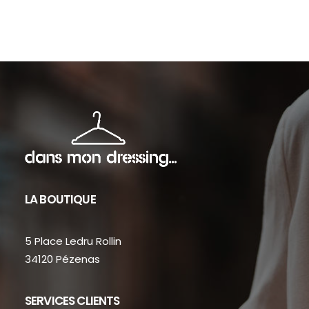
sur
sur
la
la
page
pag
du
du
produit
prod
LA BOUTIQUE
5 Place Ledru Rollin
34120 Pézenas
SERVICES CLIENTS