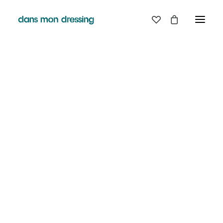
LES MARQUES
BELLE PIECE
GRAINE
LABDIP
DANS MON DRESSING - PÉZENAS
MAISON LABICHE
MARGAUX LONNBERG
BOUTIQUE
MINIMUM
MISERICORDIA
NUDIE JEANS
EN
LIGNE
PYRENEX
RABENS SALONER
RAINS
T.J-M1972 TRICOTS JEAN-MARC
VALENTINE GAUTHIER