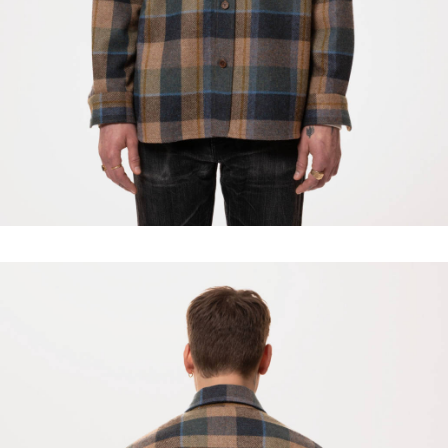
WOMAN by COMMON PROJECTS
CATEGORIES
TOPS
PULLS & SWEATS
PANTALONS & SHORTS
JUPES
ROBES ET COMBINAISONS
CARDIGANS, VESTES & MANTEAUX
FOOTWEAR WOMAN
LES MARQUES
ACCESSOIRES FEMME
ABOUT COMPANIONS
BASK IN THE SUN
MAISON LABICHE
MAISON STANDARDS
MINIMUM
MISERICORDIA
NN07-No Nationality
NUDIE JEANS
OLOW
PYRENEX
RAINS
BLEU DE CHAUFFE
BLUNDSTONE