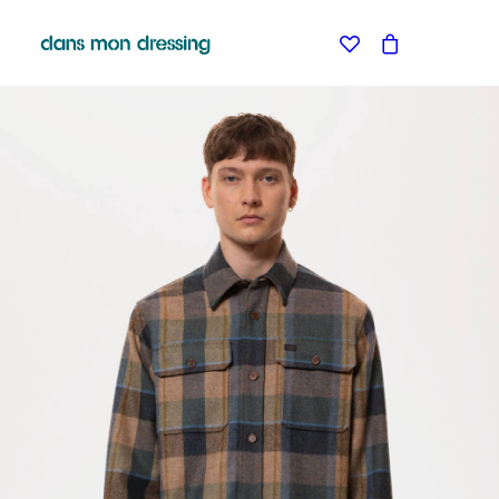
LES MARQUES
BELLE PIECE
GRAINE
LABDIP
MAISON LABICHE
MARGAUX LONNBERG
MINIMUM
MISERICORDIA
NUDIE JEANS
PYRENEX
RABENS SALONER
RAINS
T.J-M1972 TRICOTS JEAN-MARC
VALENTINE GAUTHIER
BLEU DE CHAUFFE
BLUNDSTONE
KLEMAN
LE BONNET AMSTERDAM
STORIATIPIC