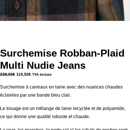
Surchemise Robban-Plaid
Multi Nudie Jeans
Le
Le
239,00
€
119,50
€
TVA incluse
prix
prix
initial
actuel
Surchemise à carreaux en laine avec des nuances chaudes
était :
est :
239,00€.
119,50€.
éclairées par une bande bleu clair.
Le tissage est un mélange de laine recyclée et de polyamide,
ce qui donne une qualité robuste et chaude.
Le joug, les manches, le porte col el les rabats de poches sont