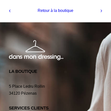
Retour à la boutique
LA BOUTIQUE
5 Place Ledru Rollin
34120 Pézenas
SERVICES CLIENTS