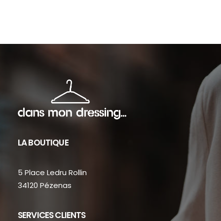
sur
sur
la
la
page
pag
du
du
produit
prod
LA BOUTIQUE
5 Place Ledru Rollin
34120 Pézenas
SERVICES CLIENTS