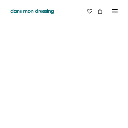
LES MARQUES
BELLE PIECE
GRAINE
LABDIP
DANS MON DRESSING - PÉZENAS
MAISON LABICHE
MARGAUX LONNBERG
BOUTIQUE
MINIMUM
MISERICORDIA
NUDIE JEANS
EN
LIGNE
PYRENEX
RABENS SALONER
RAINS
T.J-M1972 TRICOTS JEAN-MARC
VALENTINE GAUTHIER