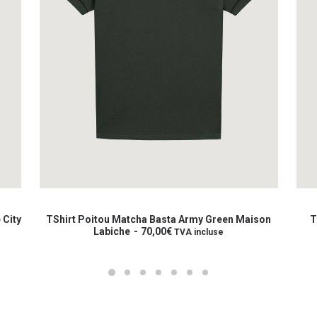
Ce
Ce
produit
prod
CHOIX DES OPTIONS
a
a
 City
TShirt Poitou Matcha Basta Army Green Maison
T
plusieurs
Labiche
70,00
€
plus
TVA incluse
variations.
varia
Les
Les
options
opti
peuvent
peuv
être
être
choisies
choi