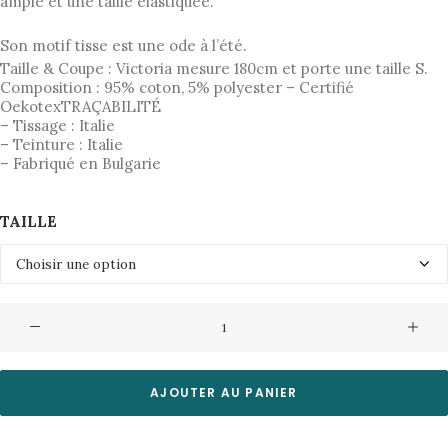
initial
actuel
ample et une taille élastiquée.
était :
est :
Son motif tisse est une ode à l’été.
119,00€.
59,50€.
Taille & Coupe : Victoria mesure 180cm et porte une taille S.
Composition : 95% coton, 5% polyester – Certifié
OekotexTRAÇABILITÉ
– Tissage : Italie
– Teinture : Italie
– Fabriqué en Bulgarie
TAILLE
quantité
de
Short
Vernemouze
AJOUTER AU PANIER
Gauze
Palm