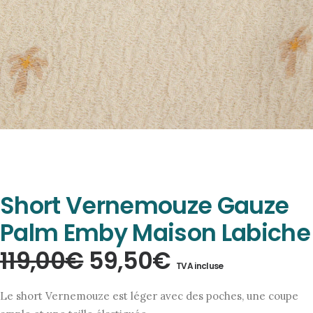
Short Vernemouze Gauze
Palm Emby Maison Labiche
Le
Le
119,00
€
59,50
€
TVA incluse
prix
prix
Le short Vernemouze est léger avec des poches, une coupe