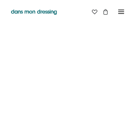
LES MARQUES
BELLE PIECE
GRAINE
LABDIP
MAISON LABICHE
MARGAUX LONNBERG
MINIMUM
MISERICORDIA
NUDIE JEANS
PYRENEX
RABENS SALONER
RAINS
T.J-M1972 TRICOTS JEAN-MARC
VALENTINE GAUTHIER