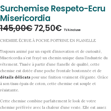
Surchemise Respeto-Ecru
Misericordia
Le
Le
145,00
€
72,50
€
TVA incluse
prix
prix
CHEMISE ÉCRUE À POCHE POITRINE EN FLANELLE
initial
actuel
Toujours animé par un esprit d’innovation et de curiosité,
était :
est :
Misericordia s’est frayé un chemin unique dans l’industrie du
145,00€.
72,50€.
vêtement. Tissée à partir d’une flanelle de qualité, cette
chemise est dotée d’une poche frontale boutonnée et de
détails délicats
pour une finition vraiment élégante. Grâce
à son tissu épais de coton, cette chemise est souple et
résistante.
Cette chemise combine parfaitement le look de votre
chemise préférée avec la chaleur d’une veste. Elle est assez