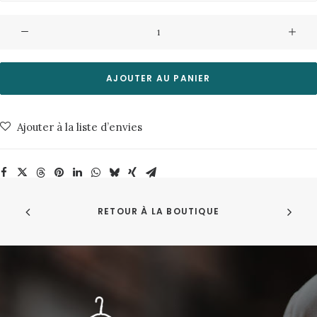
quantité
de
Surchemise
Respeto-
AJOUTER AU PANIER
Ecru
Misericordia
Ajouter à la liste d’envies
RETOUR À LA BOUTIQUE