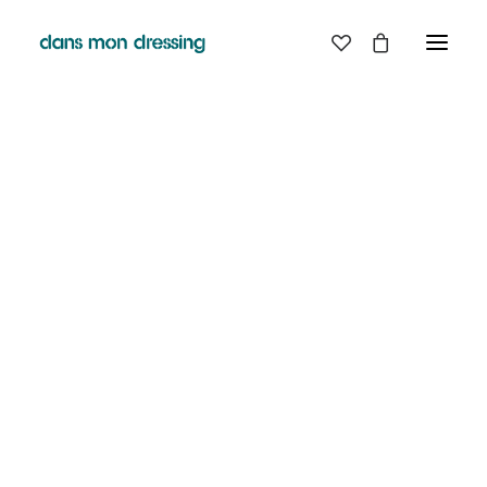
LES MARQUES
BELLE PIECE
GRAINE
LABDIP
MAISON LABICHE
MARGAUX LONNBERG
MINIMUM
MISERICORDIA
NUDIE JEANS
PYRENEX
RABENS SALONER
RAINS
T.J-M1972 TRICOTS JEAN-MARC
VALENTINE GAUTHIER