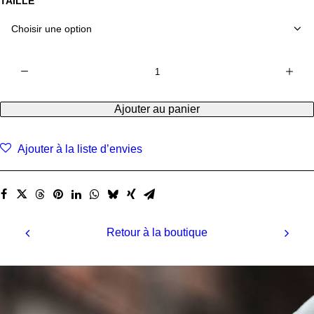
TAILLE
quantité
de
Salopette
Ajouter au panier
Prairie
Bleu
Graine
Ajouter à la liste d’envies
Retour à la boutique