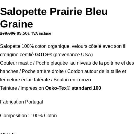
Salopette Prairie Bleu
Graine
Le
Le
179,00
€
89,50
€
TVA incluse
prix
prix
initial
actuel
Salopette 100% coton organique, velours côtelé avec son fil
était :
est :
179,00€.
89,50€.
d’origine certifié
GOTS
® (provenance USA)
Couleur mastic / Poche plaquée
au niveau de la poitrine et des
hanches / Poche arrière droite / Cordon autour de la taille et
fermeture éclair latérale / Bouton en corozo
Teinture / impression
Oeko-Tex® standard 100
Fabrication Portugal
Composition : 100% Coton