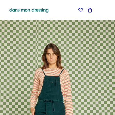
LES MARQUES
BELLE PIECE
GRAINE
LABDIP
MAISON LABICHE
MARGAUX LONNBERG
MINIMUM
MISERICORDIA
NUDIE JEANS
PYRENEX
RABENS SALONER
RAINS
T.J-M1972 TRICOTS JEAN-MARC
VALENTINE GAUTHIER
BLEU DE CHAUFFE
BLUNDSTONE
KLEMAN
LE BONNET AMSTERDAM
STORIATIPIC