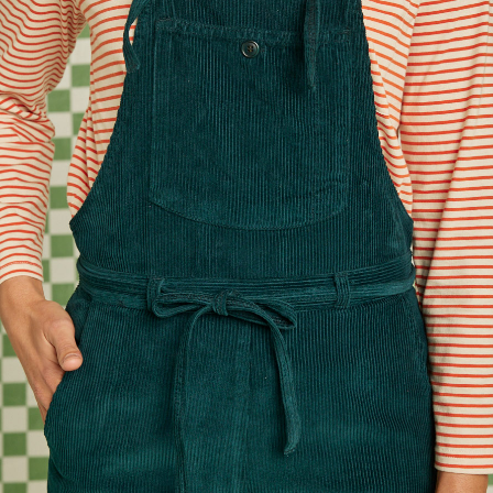
KLEMAN
LE BONNET AMSTERDAM
CATEGORIES
PANTALONS & BERMUDAS
CHEMISES
T-SHIRTS & POLOS
PULLS & SWEATS
CARDIGANS, VESTES & MANTEAUX
FOOTWEAR
ACCESSOIRES HOMME
ARCHIVES MAN
ARCHIVES WOMAN