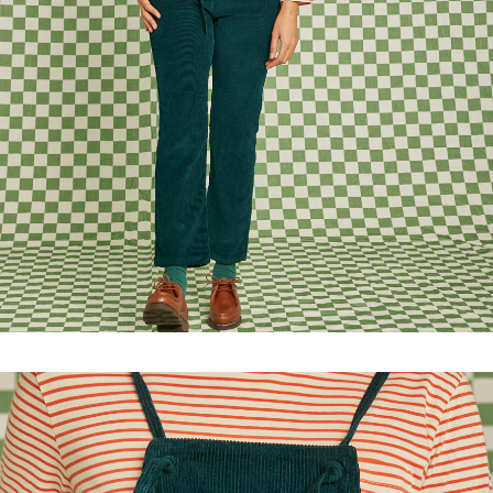
WOMAN by COMMON PROJECTS
CATEGORIES
TOPS
PULLS & SWEATS
PANTALONS & SHORTS
JUPES
ROBES ET COMBINAISONS
CARDIGANS, VESTES & MANTEAUX
FOOTWEAR WOMAN
LES MARQUES
ACCESSOIRES FEMME
ABOUT COMPANIONS
BASK IN THE SUN
MAISON LABICHE
MAISON STANDARDS
MINIMUM
MISERICORDIA
NN07-No Nationality
NUDIE JEANS
OLOW
PYRENEX
RAINS
BLEU DE CHAUFFE
BLUNDSTONE