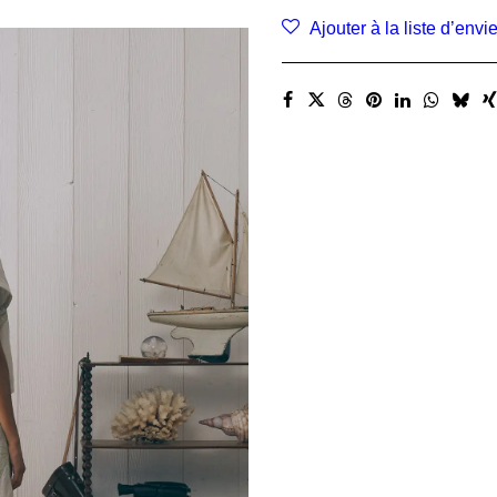
Linen
Ajouter à la liste d’envi
Patch
Olive
Maison
Labiche