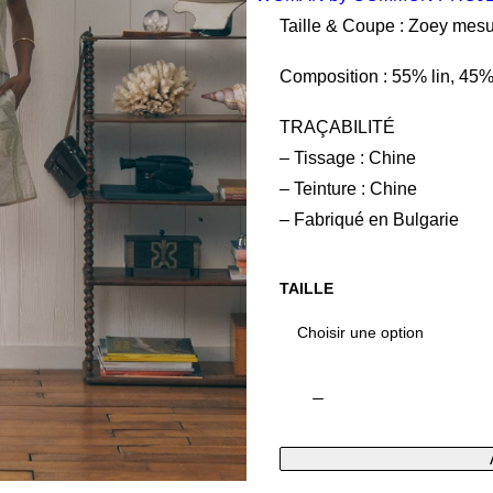
Taille & Coupe : Zoey mesur
Composition : 55% lin, 45%
TRAÇABILITÉ
– Tissage : Chine
– Teinture : Chine
– Fabriqué en Bulgarie
TAILLE
quantité
de
Short
Beudant
Palm