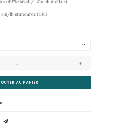
ine (90% duvet / 10% plumettes)
0 cui/lb standards IDFB
JOUTER AU PANIER
es