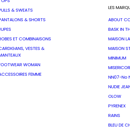
TOPS
LES MARQ
PULLS & SWEATS
PANTALONS & SHORTS
ABOUT C
JUPES
BASK IN T
ROBES ET COMBINAISONS
MAISON L
CARDIGANS, VESTES &
MAISON S
MANTEAUX
MINIMUM
FOOTWEAR WOMAN
MISERICOR
ACCESSOIRES FEMME
NN07-No N
NUDIE JEA
OLOW
park Deep
PYRENEX
yrenex
RAINS
BLEU DE C