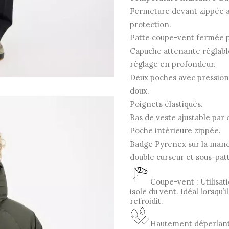
Fermeture devant zippée a
protection.
Patte coupe-vent fermée pa
Capuche attenante réglable
réglage en profondeur.
Deux poches avec pressions
doux.
Poignets élastiqués.
Bas de veste ajustable par 
Poche intérieure zippée.
Badge Pyrenex sur la man
double curseur et sous-pat
Coupe-vent : Utilisati
isole du vent. Idéal lorsqu’i
refroidit.
Hautement déperlant 