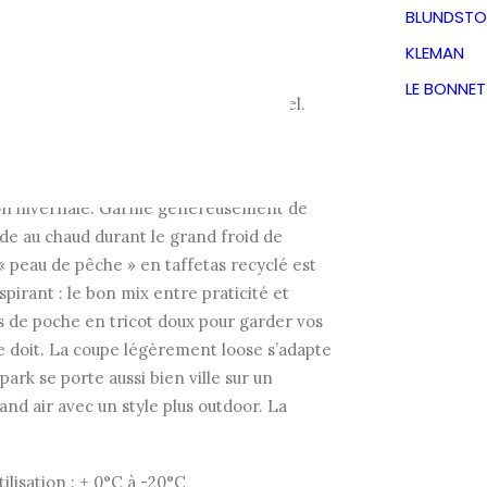
€
BLUNDSTO
KLEMAN
TVA incluse
LE BONNE
 pour homme, chaude en duvet naturel.
 extérieur, manches Raglan et grosse
 parka pour homme Spark est
son hivernale. Garnie généreusement de
rde au chaud durant le grand froid de
 « peau de pêche » en taffetas recyclé est
pirant : le bon mix entre praticité et
ds de poche en tricot doux pour garder vos
 doit. La coupe légèrement loose s’adapte
park se porte aussi bien ville sur un
and air avec un style plus outdoor. La
ilisation : + 0°C à -20°C