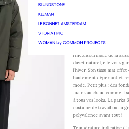
615,00
BLUNDSTONE
KLEMAN
LE BONNET AMSTERDAM
Parka mi-longue à capuche
STORIATIPIC
Design épuré sans piquage
WOMAN by COMMON PROJECTS
capuche enveloppante : la
l’incontournable de la sai
duvet naturel, elle vous ga
l’hiver. Son tissu mat effet
hautement déperlant et res
mode. Petit plus : des fon
mains au chaud comme il se
à tous vos looks. La parka S
costume de travail ou au gr
polyvalence avant tout !
Température indicative d’ut