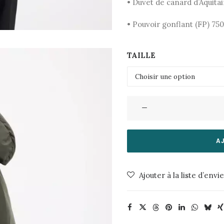
• Duvet de canard d’Aquita
• Pouvoir gonflant (FP) 75
TAILLE
quantité
de
Parka
Spark
A
Deep
Khaki
Ajouter à la liste d’envi
Pyrenex