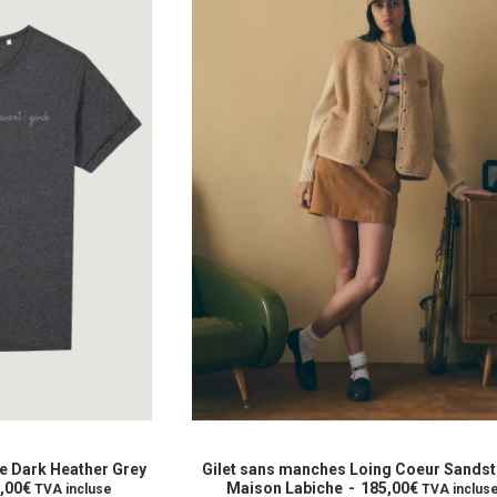
Ce
produit
OPTIONS
CHOIX DES OPTIONS
a
ng Coeur Sandstone
Gilet sans manches Souzy Wine Mais
5,00
€
plusieurs
Labiche
175,00
€
TVA incluse
TVA incluse