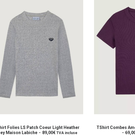
Ce
it
produit
CHOIX DES OPTIONS
CHOIX 
a
irt Combes Amour Wine Maison Labiche
TShirt Poitou Saman
eurs
69,00
€
plusieurs
City x Maison Lab
TVA incluse