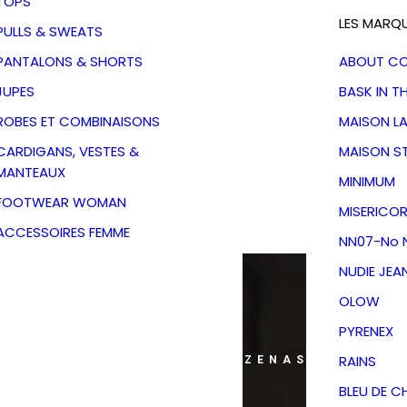
TOPS
LES MARQ
PULLS & SWEATS
PANTALONS & SHORTS
ABOUT C
JUPES
BASK IN T
ROBES ET COMBINAISONS
MAISON L
CARDIGANS, VESTES &
MAISON S
MANTEAUX
MINIMUM
FOOTWEAR WOMAN
MISERICOR
ACCESSOIRES FEMME
NN07-No N
NUDIE JEA
OLOW
PYRENEX
RAINS
ANS MON DRESSING - PÉZENAS
BLEU DE C