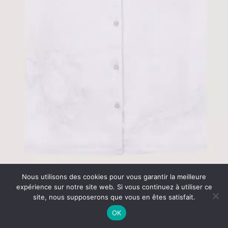
Services
UTILITY
FAQ
Custom 404
Custom Search Results
Custom Author
Product
Base HTML
Grid & Gallery
Interactive
Headers
And more…
Full-Width Layouts
Boxed Layouts
PROJECT CENTERED
Centered Page Builder Dynamic
Centered Page Builder Static
Centered Media Stack
Nous utilisons des cookies pour vous garantir la meilleure
Centered Media Gallery
expérience sur notre site web. Si vous continuez à utiliser ce
Centered Media Slides
site, nous supposerons que vous en êtes satisfait.
Centered Media Stack Full-Width
OK
Centered Media Gallery Full-Width
Centered Media Slides Full-Width