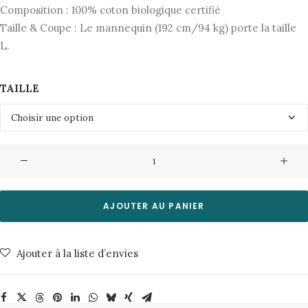
Composition : 100% coton biologique certifié
Taille & Coupe : Le mannequin (192 cm/94 kg) porte la taille
L.
TAILLE
quantité
de
Chemise
Simon
AJOUTER AU PANIER
Flannel
Tobacco
Ajouter à la liste d’envies
About
Companions