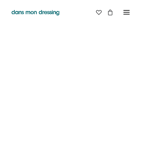
LES MARQUES
BELLE PIECE
GRAINE
LABDIP
MAISON LABICHE
MARGAUX LONNBERG
MINIMUM
MISERICORDIA
NUDIE JEANS
PYRENEX
RABENS SALONER
RAINS
T.J-M1972 TRICOTS JEAN-MARC
VALENTINE GAUTHIER