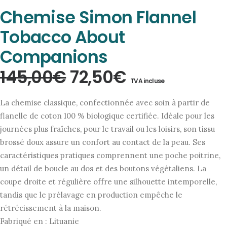
Chemise Simon Flannel
Tobacco About
Companions
Le
Le
145,00
€
72,50
€
TVA incluse
prix
prix
La chemise classique, confectionnée avec soin à partir de
initial
actuel
flanelle de coton 100 % biologique certifiée. Idéale pour les
journées plus fraîches, pour le travail ou les loisirs, son tissu
était :
est :
brossé doux assure un confort au contact de la peau. Ses
145,00€.
72,50€.
caractéristiques pratiques comprennent une poche poitrine,
un détail de boucle au dos et des boutons végétaliens. La
coupe droite et régulière offre une silhouette intemporelle,
tandis que le prélavage en production empêche le
rétrécissement à la maison.
Fabriqué en : Lituanie