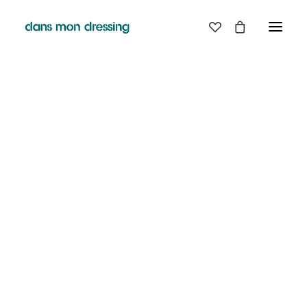
LES MARQUES
BELLE PIECE
GRAINE
LABDIP
MAISON LABICHE
MARGAUX LONNBERG
MINIMUM
MISERICORDIA
NUDIE JEANS
PYRENEX
RABENS SALONER
RAINS
T.J-M1972 TRICOTS JEAN-MARC
VALENTINE GAUTHIER