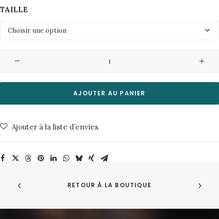
TAILLE
quantité
de
Pull
Yakob
AJOUTER AU PANIER
2.0-
9321-
Ajouter à la liste d’envies
Monks
Robe
Minimum
RETOUR À LA BOUTIQUE