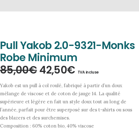
Pull Yakob 2.0-9321-Monks
Robe Minimum
Le
Le
85,00
€
42,50
€
TVA incluse
prix
prix
Yakob est un pull à col roulé, fabriqué à partir d’un doux
initial
actuel
mélange de viscose et de coton de jauge 14. La qualité
supérieure et légère en fait un style doux tout au long de
était :
est :
l’année, parfait pour être superposé sur des t-shirts ou sous
85,00€.
42,50€.
des blazers et des surchemises.
Composition : 60% coton bio, 40% viscose