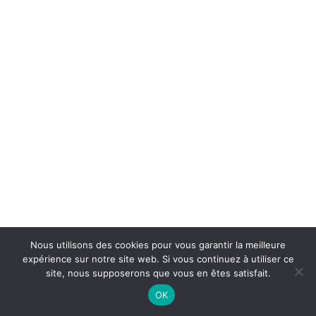
Shop Minimal
Shop Carousel
About
Contact
Services
UTILITY
FAQ
Custom 404
Custom Search Results
Custom Author
Product
Base HTML
@Dans mon dressing Pézenas. 2021 Tous droits réservés. Création :
Grid & Gallery
CREATIVE STUDIO
Nous utilisons des cookies pour vous garantir la meilleure
Interactive
expérience sur notre site web. Si vous continuez à utiliser ce
Headers
site, nous supposerons que vous en êtes satisfait.
And more…
OK
Full-Width Layouts
Boxed Layouts