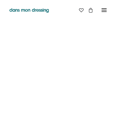
Classic
Creative
Portfolio
Blog
SHOP
Shop Boutique
Shop Classic
Shop Techie
Shop Creative
Shop Off-Grid
Shop Metro
Shop Landing
Shop Design
Shop Split
Shop Furniture
Shop Parallax