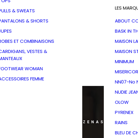
TOPS
LES MARQ
PULLS & SWEATS
PANTALONS & SHORTS
ABOUT C
JUPES
BASK IN T
ROBES ET COMBINAISONS
MAISON L
CARDIGANS, VESTES &
MAISON S
MANTEAUX
MINIMUM
FOOTWEAR WOMAN
MISERICOR
ACCESSOIRES FEMME
NN07-No N
NUDIE JEA
OLOW
PYRENEX
RAINS
ANS MON DRESSING - PÉZENAS
BLEU DE C