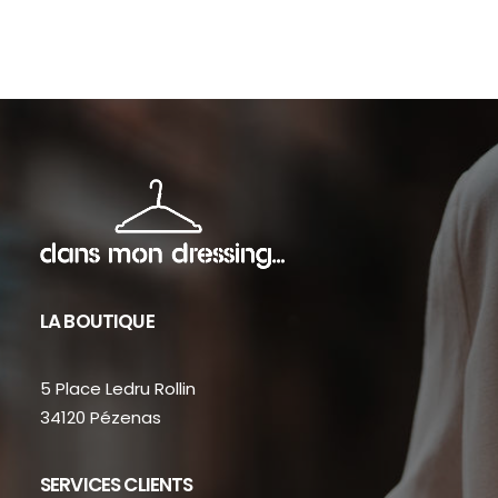
sur
sur
la
la
page
pag
du
du
produit
prod
LA BOUTIQUE
5 Place Ledru Rollin
34120 Pézenas
SERVICES CLIENTS