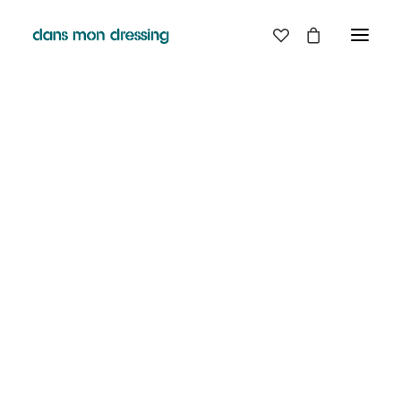
LES MARQUES
BELLE PIECE
GRAINE
LABDIP
DANS MON DRESSING - PÉZENAS
MAISON LABICHE
MARGAUX LONNBERG
BOUTIQUE
MINIMUM
MISERICORDIA
NUDIE JEANS
EN
LIGNE
PYRENEX
RABENS SALONER
RAINS
T.J-M1972 TRICOTS JEAN-MARC
VALENTINE GAUTHIER