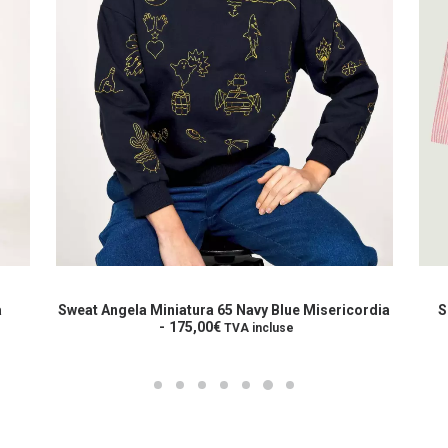
Ce
Ce
produit
prod
CHOIX DES OPTIONS
a
a
a
Sweat Angela Miniatura 65 Navy Blue Misericordia
S
plusieurs
175,00
€
plus
TVA incluse
variations.
varia
Les
Les
options
opti
peuvent
peuv
être
être
choisies
choi