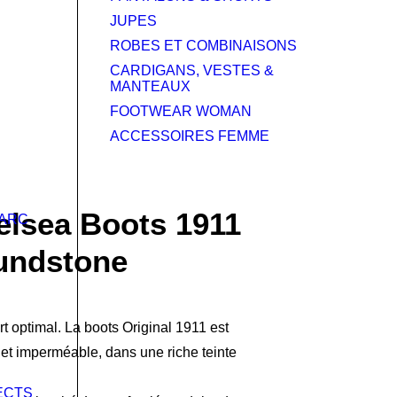
JUPES
ROBES ET COMBINAISONS
CARDIGANS, VESTES &
MANTEAUX
FOOTWEAR WOMAN
ACCESSOIRES FEMME
elsea Boots 1911
MARC
undstone
rt optimal. La boots Original 1911 est
 et imperméable, dans une riche teinte
ECTS