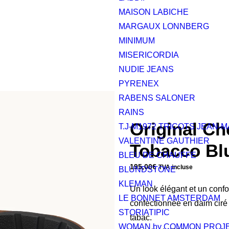
MAISON LABICHE
MARGAUX LONNBERG
MINIMUM
MISERICORDIA
NUDIE JEANS
PYRENEX
RABENS SALONER
RAINS
Original Ch
T.J-M1972 TRICOTS JEAN-
VALENTINE GAUTHIER
Tobacco Bl
BLEU DE CHAUFFE
195,00
€
TVA incluse
BLUNDSTONE
KLEMAN
Un look élégant et un confo
LE BONNET AMSTERDAM
confectionnée en daim ciré
STORIATIPIC
tabac.
WOMAN by COMMON PROJ