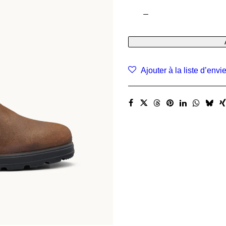
quantité
de
Original
Chelsea
Boots
1911
Ajouter à la liste d’envi
Tobacco
Blundstone