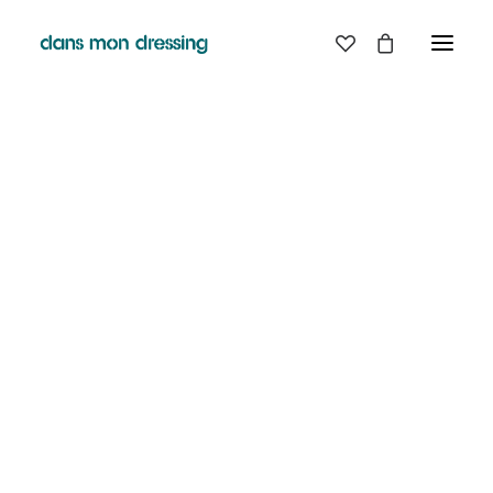
LES MARQUES
BELLE PIECE
GRAINE
LABDIP
MAISON LABICHE
MARGAUX LONNBERG
MINIMUM
MISERICORDIA
NUDIE JEANS
PYRENEX
RABENS SALONER
RAINS
T.J-M1972 TRICOTS JEAN-MARC
VALENTINE GAUTHIER