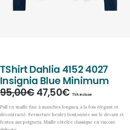
TShirt Dahlia 4152 4027
Insignia Blue Minimum
Le
Le
95,00
€
47,50
€
TVA incluse
prix
prix
Pull en maille fine à manches longues, à la fois élégant et
initial
actuel
décontracté. Fermeture henley boutonnée sur le devant et
fentes aux poignets. Maille côtelée classique en viscose
était :
est :
délicate.