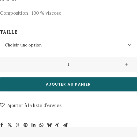
95,00€.
47,50€.
Composition : 100 % viscose
TAILLE
quantité
de
TShirt
Dahlia
AJOUTER AU PANIER
4152
4027
Ajouter à la liste d’envies
Insignia
Blue
Minimum