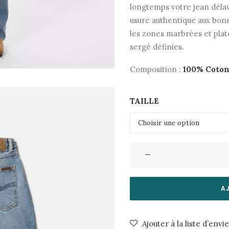
longtemps votre jean délav
usure authentique aux bons
les zones marbrées et plate
sergé définies.
Composition :
100% Coton
TAILLE
quantité
de
Jeans
Clean
A
Eileen-
Vintage
Ajouter à la liste d’envi
Dreams