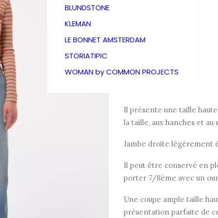
Nudie J
BLUNDSTONE
KLEMAN
169,00
€
LE BONNET AMSTERDAM
STORIATIPIC
WOMAN by COMMON PROJECTS
Le Clean Eileen a une silh
larges.
Il présente une taille haut
la taille, aux hanches et au 
Jambe droite légèrement 
Il peut être conservé en pl
porter 7/8ème avec un our
Une coupe ample taille hau
présentation parfaite de ce