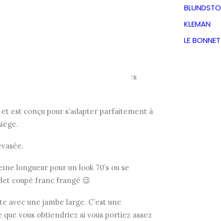
eans
BLUNDSTO
KLEMAN
LE BONNE
TVA incluse
ouette audacieuse et féminine à jambes
e et est conçu pour s’adapter parfaitement à
siège.
évasée.
eine longueur pour un look 70’s ou se
let coupé franc frangé 😉
te avec une jambe large. C’est une
 que vous obtiendriez si vous portiez assez