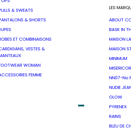
TOPS
LES MARQ
PULLS & SWEATS
PANTALONS & SHORTS
ABOUT C
JUPES
BASK IN T
ROBES ET COMBINAISONS
MAISON L
CARDIGANS, VESTES &
MAISON S
MANTEAUX
MINIMUM
FOOTWEAR WOMAN
MISERICOR
ACCESSOIRES FEMME
NN07-No N
NUDIE JEA
OLOW
lean Eileen-
PYRENEX
e Dreams
RAINS
BLEU DE C