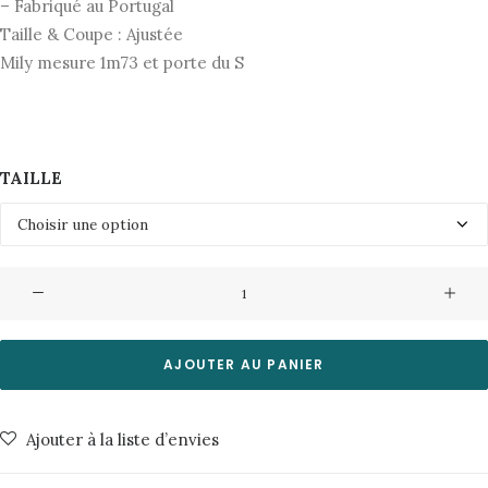
– Fabriqué au Portugal
Taille & Coupe : Ajustée
Mily mesure 1m73 et porte du S
TAILLE
quantité
de
Legging
Roquepine
AJOUTER AU PANIER
Maison
Labiche
Ajouter à la liste d’envies