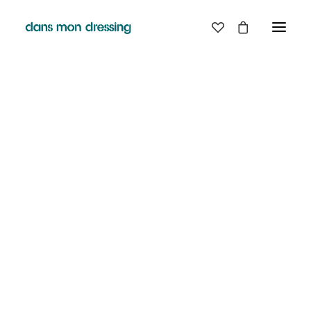
LES MARQUES
BELLE PIECE
GRAINE
LABDIP
MAISON LABICHE
MARGAUX LONNBERG
MINIMUM
MISERICORDIA
NUDIE JEANS
PYRENEX
RABENS SALONER
RAINS
T.J-M1972 TRICOTS JEAN-MARC
VALENTINE GAUTHIER