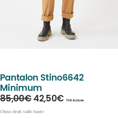
Pantalon Stino6642
Minimum
Le
Le
85,00
€
42,50
€
TVA incluse
prix
prix
Chino droit, taille haute