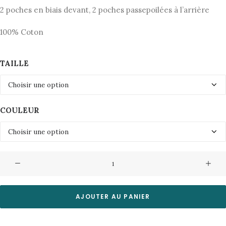
initial
actuel
2 poches en biais devant, 2 poches passepoilées à l’arrière
était :
est :
100% Coton
85,00€.
42,50€.
TAILLE
COULEUR
quantité
de
Pantalon
Stino6642
AJOUTER AU PANIER
Minimum