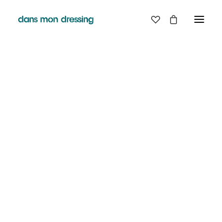
LES MARQUES
BELLE PIECE
GRAINE
LABDIP
MAISON LABICHE
MARGAUX LONNBERG
MINIMUM
MISERICORDIA
NUDIE JEANS
PYRENEX
RABENS SALONER
RAINS
T.J-M1972 TRICOTS JEAN-MARC
VALENTINE GAUTHIER