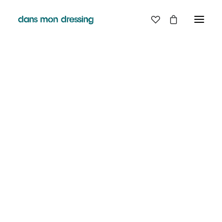
LES MARQUES
BELLE PIECE
GRAINE
LABDIP
MAISON LABICHE
MARGAUX LONNBERG
MINIMUM
MISERICORDIA
NUDIE JEANS
PYRENEX
RABENS SALONER
RAINS
T.J-M1972 TRICOTS JEAN-MARC
VALENTINE GAUTHIER