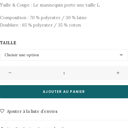
Taille & Coupe : Le mannequin porte une taille L
Composition : 70 % polyester / 30 % laine
Doublure : 65 % polyester / 35 % coton
TAILLE
quantité
de
Veste
Bruce
AJOUTER AU PANIER
4412
999
Ajouter à la liste d’envies
Black
Minimum